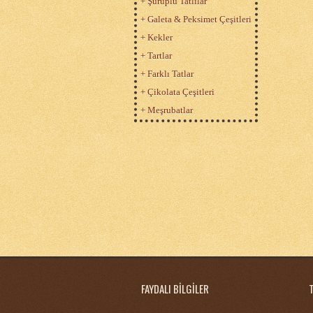
+ Şuruplu Tatlılar
+ Galeta & Peksimet Çeşitleri
+ Kekler
+ Tartlar
+ Farklı Tatlar
+ Çikolata Çeşitleri
+ Meşrubatlar
FAYDALI BİLGİLER