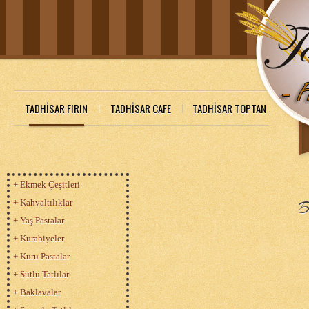
TADHİSAR FIRIN
TADHİSAR CAFE
TADHİSAR TOPTAN
+ Ekmek Çeşitleri
+ Kahvaltılıklar
B
+ Yaş Pastalar
+ Kurabiyeler
+ Kuru Pastalar
+ Sütlü Tatlılar
+ Baklavalar