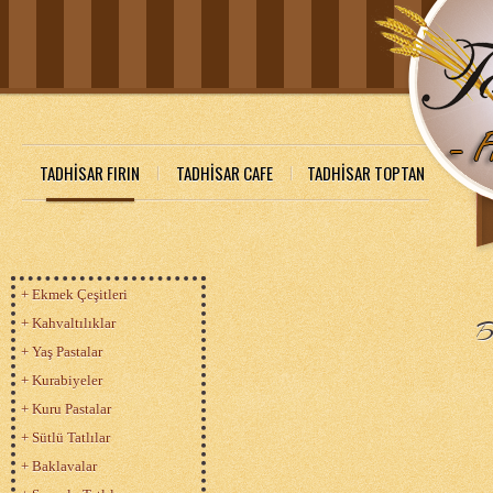
TADHİSAR FIRIN
TADHİSAR CAFE
TADHİSAR TOPTAN
+ Ekmek Çeşitleri
+ Kahvaltılıklar
B
+ Yaş Pastalar
+ Kurabiyeler
+ Kuru Pastalar
+ Sütlü Tatlılar
+ Baklavalar