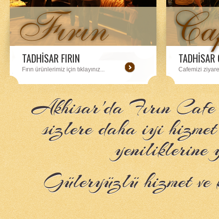
TADHİSAR FIRIN
TADHİSAR 
Fırın ürünlerimiz için tıklayınız...
Cafemizi ziyaret 
Akhisar'da Fırın Cafe 
sizlere daha iyi hizmet
yeniliklerine 
Güleryüzlü hizmet ve k